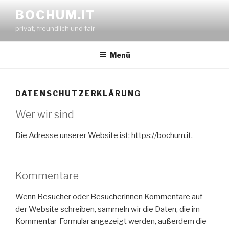
Zum
BOCHUM.IT
Inhalt
privat, freundlich und fair
springen
Menü
DATENSCHUTZERKLÄRUNG
Wer wir sind
Die Adresse unserer Website ist: https://bochum.it.
Kommentare
Wenn Besucher oder Besucherinnen Kommentare auf
der Website schreiben, sammeln wir die Daten, die im
Kommentar-Formular angezeigt werden, außerdem die